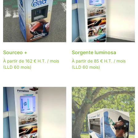
Sourceo +
Sorgente luminosa
À partir de
162
€
H.T. / mois
À partir de
85
€
H.T. / mois
(LLD 60 mois)
(LLD 60 mois)