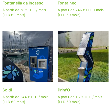
Fontanella da Incasso
Fontaineo
À partir de
78
€
H.T. / mois
À partir de
246
€
H.T. / mois
(LLD 60 mois)
(LLD 60 mois)
Soldi
Prim'O
À partir de
244
€
H.T. / mois
À partir de
112
€
H.T. / mois
(LLD 60 mois)
(LLD 60 mois)