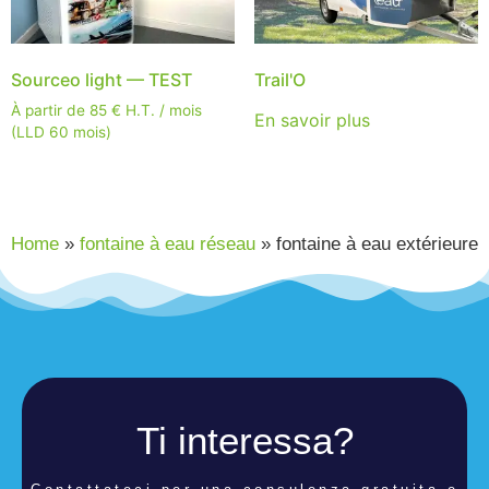
Sourceo light — TEST
Trail'O
À partir de
85
€
H.T. / mois
En savoir plus
(LLD 60 mois)
Home
»
fontaine à eau réseau
»
fontaine à eau extérieure
Ti interessa?