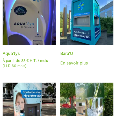
Aqua’tys
Bara'O
À partir de
88
€
H.T. / mois
En savoir plus
(LLD 60 mois)