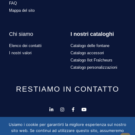
FAQ
Mappa del sito
Chi siamo
I nostri cataloghi
Elenco dei contatti
Catalogo delle fontane
I nostri valori
Catalogo accessori
Catalogo Ilot Fraîcheurs
Catalogo personalizzazioni
RESTIAMO IN CONTATTO
Progettazione e sviluppo del sito a cura di
Alexandre
Usiamo i cookie per garantirti la migliore esperienza sul nostro
Missonnier
sito web. Se continui ad utilizzare questo sito, assumeremo