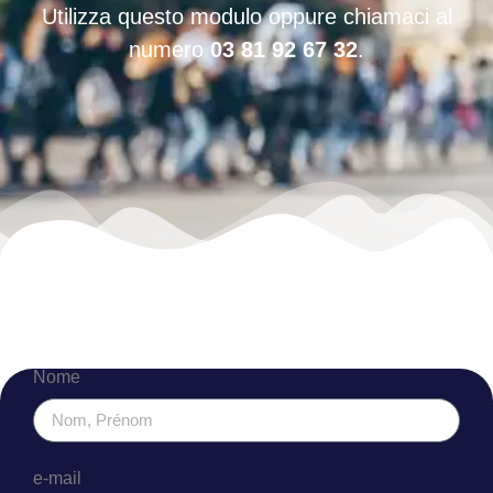
Utilizza questo modulo oppure chiamaci al
numero
03 81 92 67 32
.
Nome
e-mail