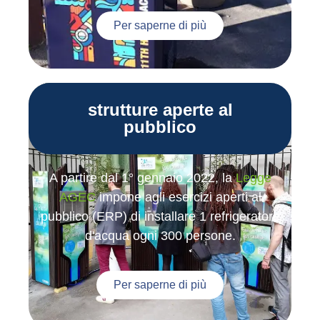
Per saperne di più
strutture aperte al
pubblico
A partire dal 1° gennaio 2022, la
Legge
AGEC
impone agli esercizi aperti al
pubblico (ERP) di installare 1 refrigeratore
d'acqua ogni 300 persone.
Per saperne di più