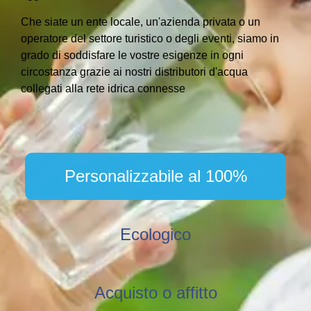
Che siate un ente locale, un'azienda privata o un
operatore del settore turistico o degli eventi, siamo in
grado di soddisfare le vostre esigenze in ogni
circostanza grazie ai nostri
distributori d'acqua
collegati alla rete idrica
connesse
Personalizzabile al 100%
Ecologico
Acquisto o affitto