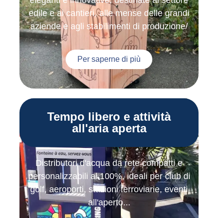
edile e ai cantieri, alle mense delle grandi
aziende e agli stabilimenti di produzione/
Per saperne di più
Tempo libero e attività
all'aria aperta
Distributori d'acqua da rete compatti e
personalizzabili al 100%, ideali per club di
golf, aeroporti, stazioni ferroviarie, eventi
all'aperto...