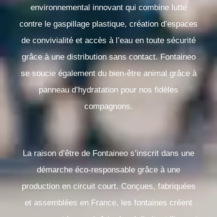
environnemental innovant qui combine lutte
contre le gaspillage plastique, création d’espaces
de convivialité et accès à l’eau en toute sécurité
grâce à une distribution sans contact.
Fontaineo
se soucie également du bien-être animal grâce à
panneau d’hydratation pour nos fidèles
compagnons.
La raison d’être de Fontaineo s’inscrit dans une
démarche éco-responsable
grâce à une
production en circuit court. Conçues, fabriquées
et assemblées en France, les fontaines créent