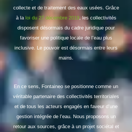
collecte et de traitement des eaux usées. Grâce
à la
loi du 27 décembre 2019
, les collectivités
disposent désormais du cadre juridique pour
favoriser une politique locale de l’eau plus
inclusive. Le pouvoir est désormais entre leurs
mains.
En ce sens,
Fontaineo se positionne comme un
véritable partenaire des collectivités territoriales
et de tous les acteurs engagés en faveur d’une
gestion intégrée de l’eau
. Nous proposons un
retour aux sources, grâce à un projet sociétal et