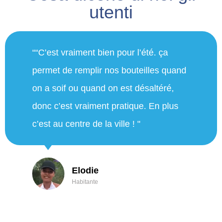
utenti
"Siamo molto contenti di avere questa
fontana. Stamattina abbiamo
camminato 15 km sulle alture.
Stamattina abbiamo potuto beneficiare
della fontana e al ritorno abbiamo
beneficiato dello spruzzatore e della
buona acqua. Ringraziamo ancora la
città di Nizza!"