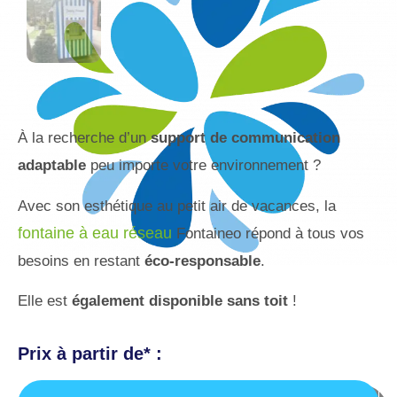
À la recherche d’un
support de communication
adaptable
peu importe votre environnement ?
Avec son esthétique au petit air de vacances, la
fontaine à eau réseau
Fontaineo répond à tous vos
besoins en restant
éco-responsable
.
Elle est
également disponible sans toit
!
Prix à partir de* :