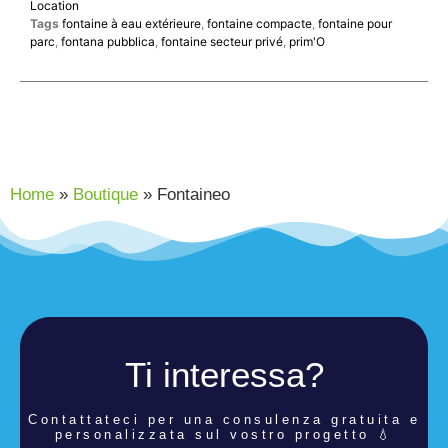
Location
Tags
fontaine à eau extérieure
,
fontaine compacte
,
fontaine pour
parc
,
fontana pubblica
,
fontaine secteur privé
,
prim'O
Home
»
Boutique
»
Fontaineo
Ti interessa?
Contattateci per una consulenza
gratuita e
personalizzata sul vostro progetto 💧