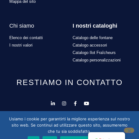
Mappa del sito
Chi siamo
I nostri cataloghi
Elenco dei contatti
Catalogo delle fontane
I nostri valori
Catalogo accessori
Catalogo Ilot Fraîcheurs
Catalogo personalizzazioni
RESTIAMO IN CONTATTO
Progettazione e sviluppo del sito a cura di
Alexandre
Usiamo i cookie per garantirti la migliore esperienza sul nostro
Missonnier
sito web. Se continui ad utilizzare questo sito, assumeremo
che tu sia soddisfatto.