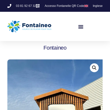
03 81 92 67 32
Accesso Fontanelle QR Code
Inglese
Fontaineo