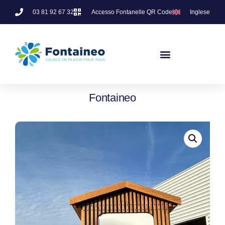
03 81 92 67 32
Accesso Fontanelle QR Code
Inglese
Fontaineo