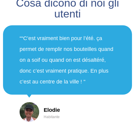
Cosa dicono di noi gli
utenti
"Siamo molto contenti di avere questa
fontana. Stamattina abbiamo
camminato 15 km sulle alture.
Stamattina abbiamo potuto beneficiare
della fontana e al ritorno abbiamo
beneficiato dello spruzzatore e della
buona acqua. Ringraziamo ancora la
città di Nizza!"