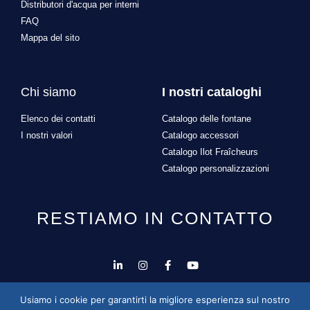
Distributori d'acqua per interni
FAQ
Mappa del sito
Chi siamo
I nostri cataloghi
Elenco dei contatti
Catalogo delle fontane
I nostri valori
Catalogo accessori
Catalogo Ilot Fraîcheurs
Catalogo personalizzazioni
RESTIAMO IN CONTATTO
Progettazione e sviluppo del sito a cura di
Alexandre
Usiamo i cookie per garantirti la migliore esperienza sul nostro