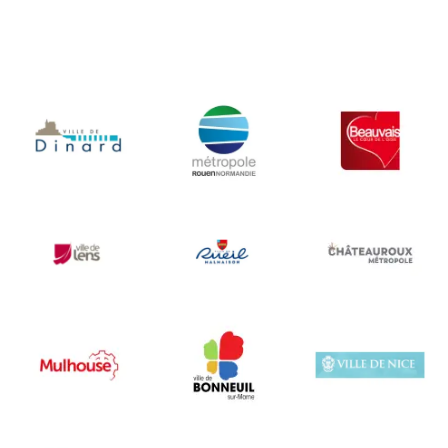
Thibault et Anaïs
Città di Nizza