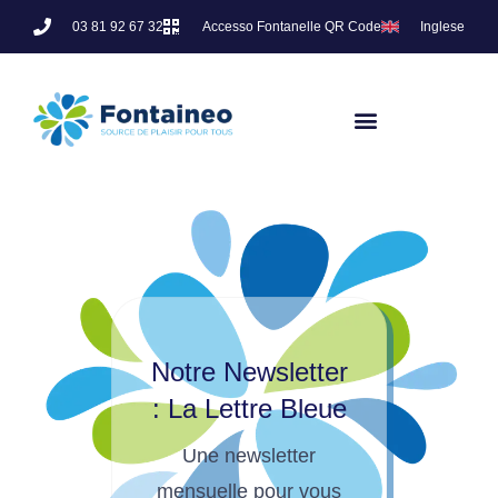
03 81 92 67 32
Accesso Fontanelle QR Code
Inglese
Notre Newsletter
: La Lettre Bleue
Une newsletter
mensuelle pour vous