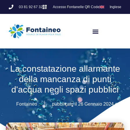
03 81 92 67 32
Accesso Fontanelle QR Code
Inglese
La constatazione allarmante
della mancanza di punti
d'acqua negli spazi pubblici
Fontaineo
pubblicato il
26 Gennaio 2024