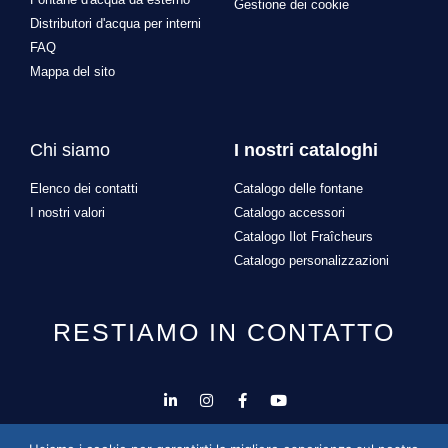
Gestione dei cookie
Distributori d'acqua per interni
FAQ
Mappa del sito
Chi siamo
I nostri cataloghi
Elenco dei contatti
Catalogo delle fontane
I nostri valori
Catalogo accessori
Catalogo Ilot Fraîcheurs
Catalogo personalizzazioni
RESTIAMO IN CONTATTO
Progettazione e sviluppo del sito a cura di
Alexandre