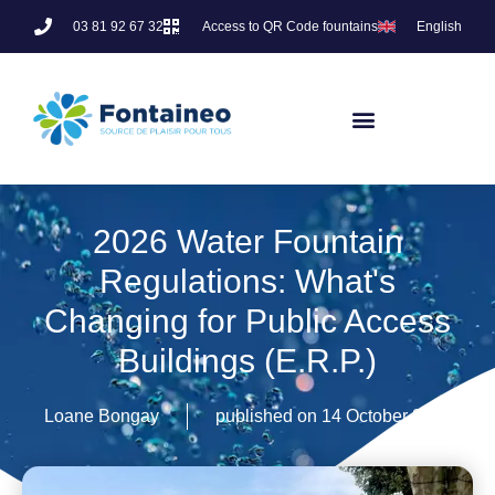
03 81 92 67 32
Access to QR Code fountains
English
2026 Water Fountain
Regulations: What's
Changing for Public Access
Buildings (E.R.P.)
Loane Bongay
published on
14 October 2025