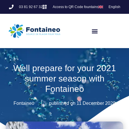
03 81 92 67 32
Access to QR Code fountains
English
Well prepare for your 2021
summer season with
Fontaineo
Fontaineo
published on
11 December 2020