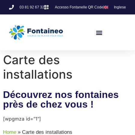
03 81 92 67 32
Accesso Fontanelle QR Code
Inglese
Carte des
installations
Découvrez nos fontaines
près de chez vous !
[wpgmza id="1"]
Home
»
Carte des installations