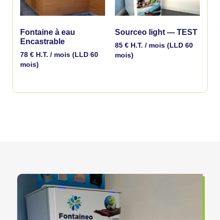
Fontaine à eau
Sourceo light — TEST
Encastrable
85
€
H.T. / mois (LLD 60
78
€
H.T. / mois (LLD 60
mois)
mois)