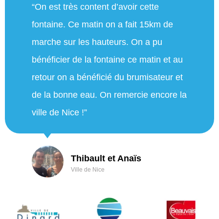
“On est très content d’avoir cette
fontaine. Ce matin on a fait 15km de
marche sur les hauteurs. On a pu
bénéficier de la fontaine ce matin et au
retour on a bénéficié du brumisateur et
de la bonne eau. On remercie encore la
ville de Nice !”
Thibault et Anaïs
Ville de Nice