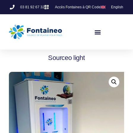
03 81 92 67 32
Accès Fontaines à QR Code
English
Sourceo light