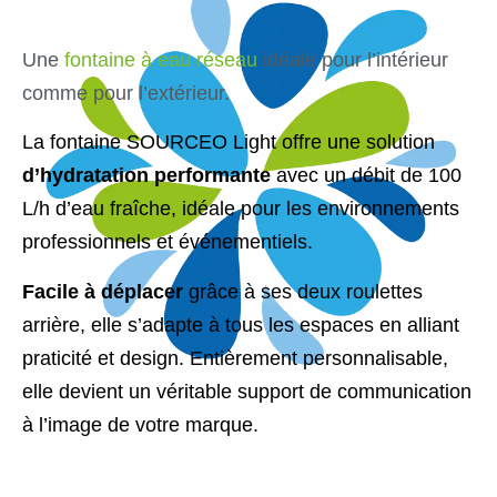
Une
fontaine à eau réseau
idéale pour l’intérieur
comme pour l’extérieur.
La fontaine SOURCEO Light offre une solution
d’hydratation performante
avec un débit de 100
L/h d’eau fraîche, idéale pour les environnements
professionnels et événementiels.
Facile à déplacer
grâce à ses deux roulettes
arrière, elle s’adapte à tous les espaces en alliant
praticité et design. Entièrement personnalisable,
elle devient un véritable support de communication
à l’image de votre marque.