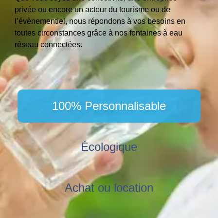
privée ou encore un acteur du tourisme ou de
l’évènementiel, nous répondons à vos besoins en
toutes circonstances grâce à nos
fontaines à eau
réseau
connectées.
100% Personnalisable
Écologique
Achat ou location