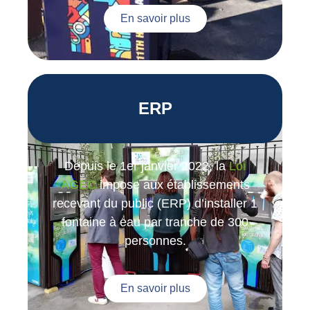
En savoir plus
ERP
Depuis le 1er janvier 2022, la
Loi
AGEC
impose aux établissements
recevant du public (ERP) d’installer 1
fontaine à eau par tranche de 300
personnes.
En savoir plus