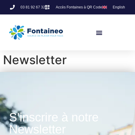
03 81 92 67 32
Accès Fontaines à QR Code
English
Newsletter
S'inscrire à notre
Newsletter