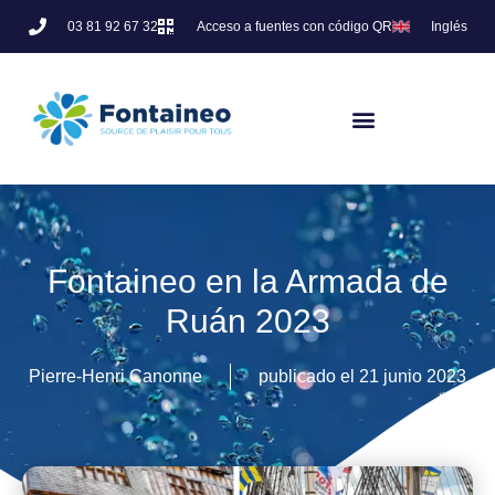
03 81 92 67 32
Acceso a fuentes con código QR
Inglés
Fontaineo en la Armada de
Ruán 2023
Pierre-Henri Canonne
publicado el
21 junio 2023