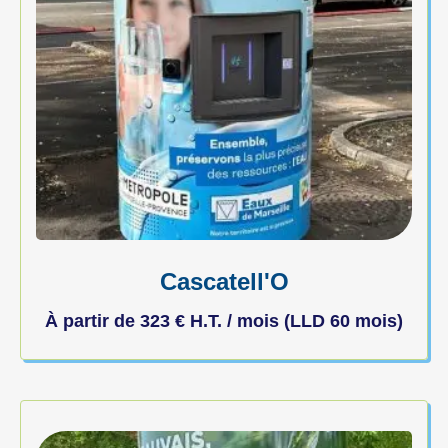
Cascatell'O
À partir de
323
€
H.T. / mois (LLD 60 mois)