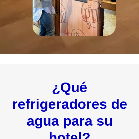
¿Qué
refrigeradores de
agua para su
hotel?