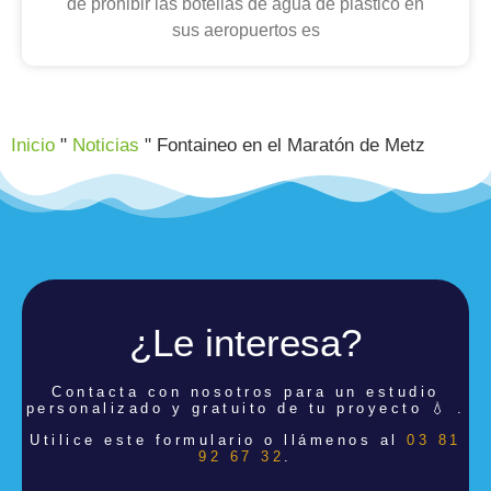
de prohibir las botellas de agua de plástico en
sus aeropuertos es
Inicio
"
Noticias
"
Fontaineo en el Maratón de Metz
¿Le interesa?
Contacta con nosotros para un estudio
personalizado y gratuito de tu proyecto 💧 .
Utilice este formulario o llámenos al
03 81
92 67 32
.