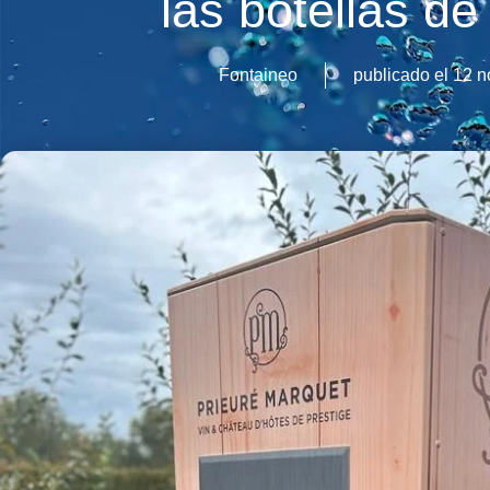
las botellas de
Fontaineo
publicado el
12 n