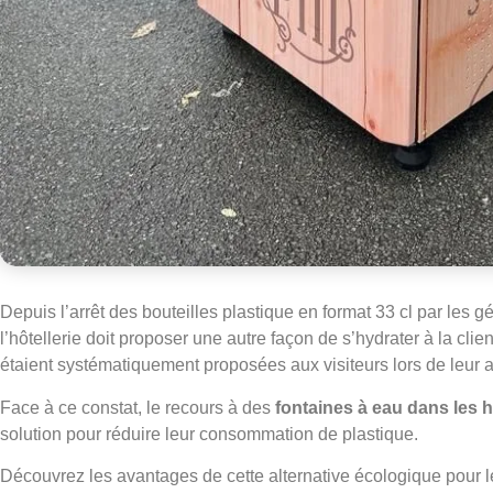
Depuis l’arrêt des bouteilles plastique en format 33 cl par les g
l’hôtellerie doit proposer une autre façon de s’hydrater à la clien
étaient systématiquement proposées aux visiteurs lors de leur ar
Face à ce constat, le recours à des
fontaines à eau dans les h
solution pour réduire leur consommation de plastique.
Découvrez les avantages de cette alternative écologique pour le