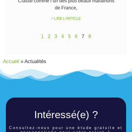
Classé comme l’un des plus beaux marathons
de France,
> LIRE L'ARTICLE
1
2
3
4
5
6
7
8
Accueil
»
Actualités
Intéressé(e) ?
Consultez-nous pour une étude
gratuite et