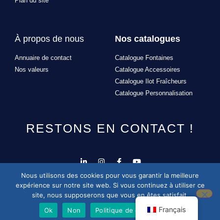
Plan du site
À propos de nous
Nos catalogues
Annuaire de contact
Catalogue Fontaines
Nos valeurs
Catalogue Accessoires
Catalogue Ilot Fraîcheurs
Catalogue Personnalisation
RESTONS EN CONTACT !
Nous utilisons des cookies pour vous garantir la meilleure
Design et développement du site par
Alexandre Missonnier
expérience sur notre site web. Si vous continuez à utiliser ce
site, nous supposerons que vous en êtes satisfait.
Français
Ok
Non
Politique de confidentialité