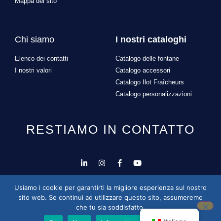
Mappa del sito
Chi siamo
I nostri cataloghi
Elenco dei contatti
Catalogo delle fontane
I nostri valori
Catalogo accessori
Catalogo Ilot Fraîcheurs
Catalogo personalizzazioni
RESTIAMO IN CONTATTO
Progettazione e sviluppo del sito a cura di
Alexandre
Usiamo i cookie per garantirti la migliore esperienza sul nostro
Missonnier
sito web. Se continui ad utilizzare questo sito, assumeremo
che tu sia soddisfatto.