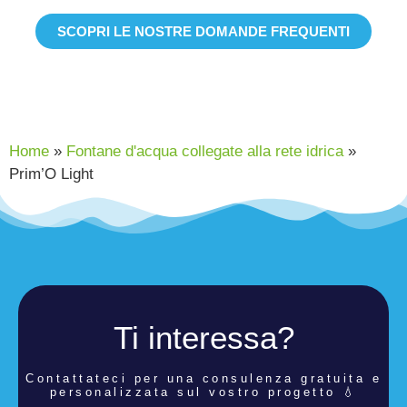
SCOPRI LE NOSTRE DOMANDE FREQUENTI
Home
»
Fontane d'acqua collegate alla rete idrica
»
Prim’O Light
Ti interessa?
Contattateci per una consulenza
gratuita e
personalizzata sul vostro progetto 💧