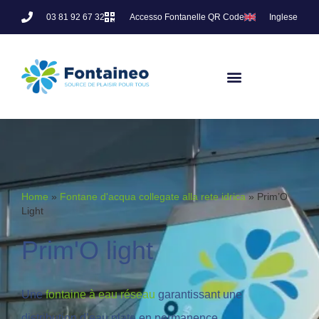
03 81 92 67 32
Accesso Fontanelle QR Code
Inglese
Home
»
Fontane d'acqua collegate alla rete idrica
»
Prim’O
Light
Prim'O light
Une
fontaine à eau réseau
garantissant une
distribution d’eau plate en permanence